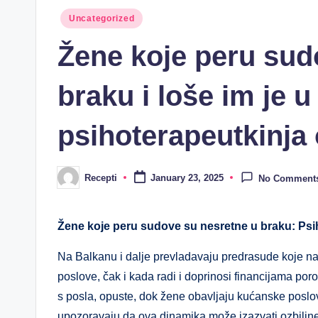
Posted
Uncategorized
in
Žene koje peru sud
braku i loše im je 
psihoterapeutkinja 
Recepti
January 23, 2025
No Comment
Posted
by
Žene koje peru sudove su nesretne u braku: Psi
Na Balkanu i dalje prevladavaju predrasude koje n
poslove, čak i kada radi i doprinosi financijama po
s posla, opuste, dok žene obavljaju kućanske poslov
upozoravaju da ova dinamika može izazvati ozbiljne