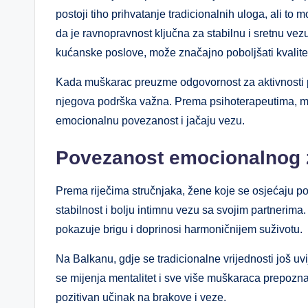
postoji tiho prihvatanje tradicionalnih uloga, ali to 
da je ravnopravnost ključna za stabilnu i sretnu vez
kućanske poslove, može značajno poboljšati kvalit
Kada muškarac preuzme odgovornost za aktivnosti po
njegova podrška važna. Prema psihoterapeutima, mu
emocionalnu povezanost i jačaju vezu.
Povezanost emocionalnog z
Prema riječima stručnjaka, žene koje se osjećaju
stabilnost i bolju intimnu vezu sa svojim partneri
pokazuje brigu i doprinosi harmoničnijem suživotu.
Na Balkanu, gdje se tradicionalne vrijednosti još uv
se mijenja mentalitet i sve više muškaraca prepozn
pozitivan učinak na brakove i veze.