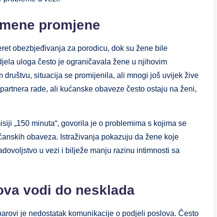
remene promjene
i teret obezbjeđivanja za porodicu, dok su žene bile
jela uloga često je ograničavala žene u njihovim
ruštvu, situacija se promijenila, ali mnogi još uvijek žive
partnera rade, ali kućanske obaveze često ostaju na ženi,
siji „150 minuta“, govorila je o problemima s kojima se
ćanskih obaveza. Istraživanja pokazuju da žene koje
voljstvo u vezi i bilježe manju razinu intimnosti sa
ova vodi do nesklada
arovi je nedostatak komunikacije o podjeli poslova. Često