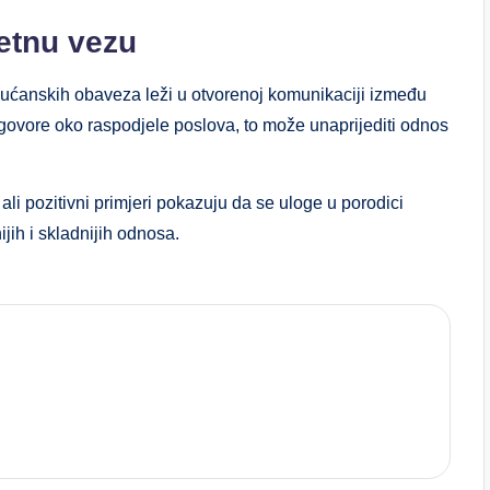
retnu vezu
kućanskih obaveza leži u otvorenoj komunikaciji između
govore oko raspodjele poslova, to može unaprijediti odnos
li pozitivni primjeri pokazuju da se uloge u porodici
ijih i skladnijih odnosa.