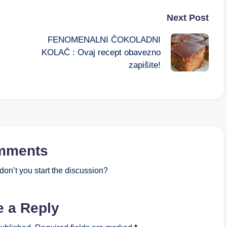
Next Post
FENOMENALNI ČOKOLADNI
KOLAČ : Ovaj recept obavezno
zapišite!
mments
on’t you start the discussion?
e a Reply