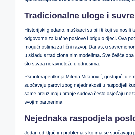
Tradicionalne uloge i suv
Historijski gledano, muškarci su bili ti koji su nosil
odgovorne za kućne poslove i brigu o djeci. Ova pod
mogućnostima za lični razvoj. Danas, u savremenom d
u skladu s tradicionalnim modelima. Sve češće oba 
što stvara neravnotežu u odnosima.
Psihoterapeutkinja Milena Milanović, gostujući u emi
suočavaju parovi zbog nejednakosti u raspodjeli ku
same preuzimaju pranje sudova često osjećaju nezado
svojim partnerima.
Nejednaka raspodjela posl
Jedan od ključnih problema s kojima se suočavaju p