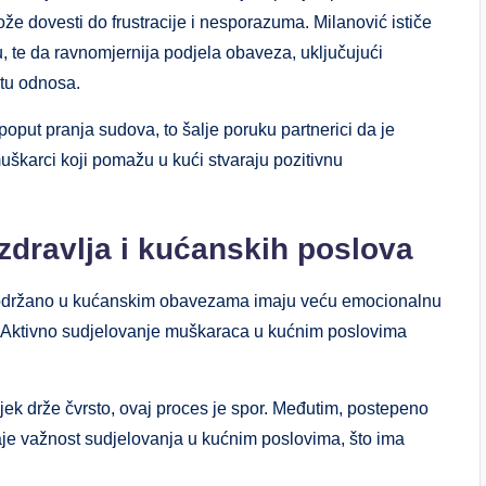
može dovesti do frustracije i nesporazuma. Milanović ističe
u, te da ravnomjernija podjela obaveza, uključujući
etu odnosa.
put pranja sudova, to šalje poruku partnerici da je
škarci koji pomažu u kući stvaraju pozitivnu
dravlja i kućanskih poslova
 podržano u kućanskim obavezama imaju veću emocionalnu
ma. Aktivno sudjelovanje muškaraca u kućnim poslovima
ijek drže čvrsto, ovaj proces je spor. Međutim, postepeno
aje važnost sudjelovanja u kućnim poslovima, što ima