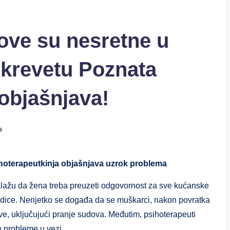
ove su nesretne u
u krevetu Poznata
objašnjava!
s
hoterapeutkinja objašnjava uzrok problema
alažu da žena treba preuzeti odgovornost za sve kućanske
rodice. Nerijetko se događa da se muškarci, nakon povratka
e, uključujući pranje sudova. Međutim, psihoterapeuti
 probleme u vezi.