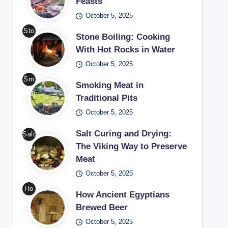
Feasts
Roa
October 5, 2025
stin
Sto
g in
Stone Boiling: Cooking
ne
Me
With Hot Rocks in Water
Boil
diev
October 5, 2025
ing
al
Sm
Coo
Smoking Meat in
Fea
okin
king
Traditional Pits
sts
g
Wit
October 5, 2025
/
Me
h
Pho
at
Salt Curing and Drying:
Salt
Hot
to:
in
The Viking Way to Preserve
Curi
Roc
Fre
Meat
Tra
ng
ks
epik
diti
October 5, 2025
and
in
onal
Dryi
Ho
Wat
How Ancient Egyptians
Pits
ng
w
er /
Brewed Beer
/
The
Anc
Pho
October 5, 2025
Pho
Viki