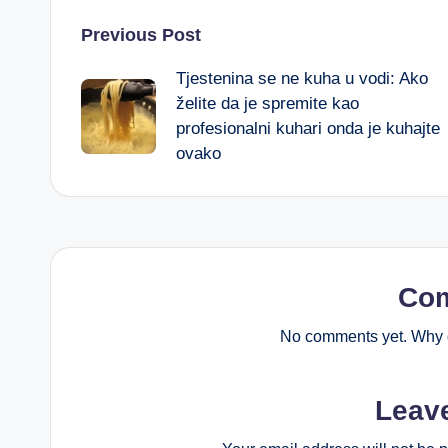
Post
Previous Post
Tjestenina se ne kuha u vodi: Ako
navigation
želite da je spremite kao
profesionalni kuhari onda je kuhajte
ovako
Co
No comments yet. Why d
Leav