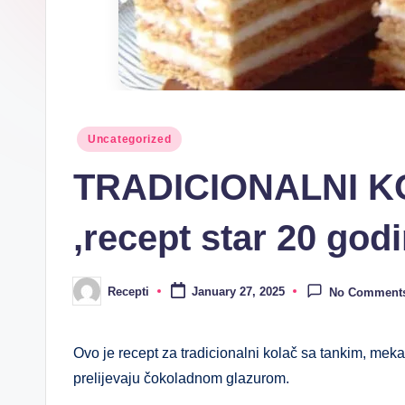
n
i
R
e
Posted
Uncategorized
in
c
TRADICIONALNI KO
e
,recept star 20 godi
p
ti
Recepti
January 27, 2025
No Comment
Posted
by
Ovo je recept za tradicionalni kolač sa tankim, m
prelijevaju čokoladnom glazurom.