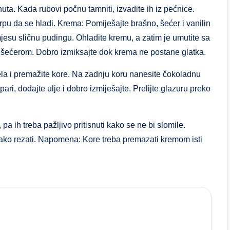
uta. Kada rubovi počnu tamniti, izvadite ih iz pećnice.
rpu da se hladi. Krema: Pomiješajte brašno, šećer i vanilin
jesu sličnu pudingu. Ohladite kremu, a zatim je umutite sa
m šećerom. Dobro izmiksajte dok krema ne postane glatka.
jela i premažite kore. Na zadnju koru nanesite čokoladnu
ri, dodajte ulje i dobro izmiješajte. Prelijte glazuru preko
 ih treba pažljivo pritisnuti kako se ne bi slomile.
lako rezati. Napomena: Kore treba premazati kremom isti