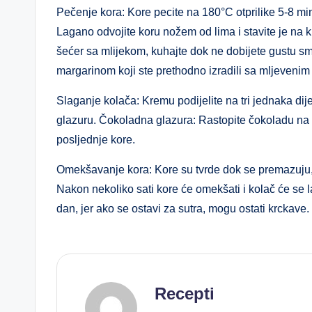
Pečenje kora: Kore pecite na 180°C otprilike 5-8 min
Lagano odvojite koru nožem od lima i stavite je na k
šećer sa mlijekom, kuhajte dok ne dobijete gustu sm
margarinom koji ste prethodno izradili sa mljeveni
Slaganje kolača: Kremu podijelite na tri jednaka di
glazuru. Čokoladna glazura: Rastopite čokoladu na pa
posljednje kore.
Omekšavanje kora: Kore su tvrde dok se premazuju, pa
Nakon nekoliko sati kore će omekšati i kolač će se 
dan, jer ako se ostavi za sutra, mogu ostati krckave.
Recepti