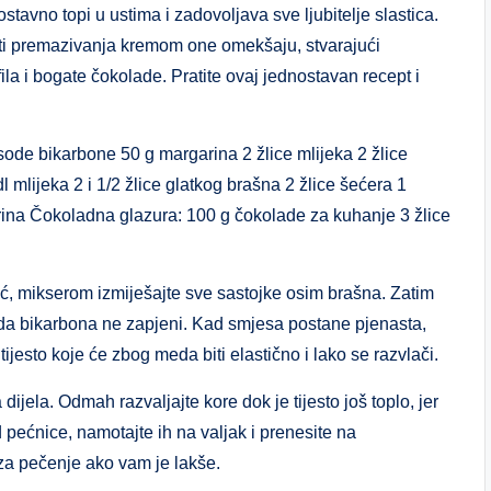
stavno topi u ustima i zadovoljava sve ljubitelje slastica.
ati premazivanja kremom one omekšaju, stvarajući
la i bogate čokolade. Pratite ovaj jednostavan recept i
a sode bikarbone 50 g margarina 2 žlice mlijeka 2 žlice
mlijeka 2 i 1/2 žlice glatkog brašna 2 žlice šećera 1
rina Čokoladna glazura: 100 g čokolade za kuhanje 3 žlice
eć, mikserom izmiješajte sve sastojke osim brašna. Zatim
soda bikarbona ne zapjeni. Kad smjesa postane pjenasta,
tijesto koje će zbog meda biti elastično i lako se razvlači.
dijela. Odmah razvaljajte kore dok je tijesto još toplo, jer
d pećnice, namotajte ih na valjak i prenesite na
r za pečenje ako vam je lakše.