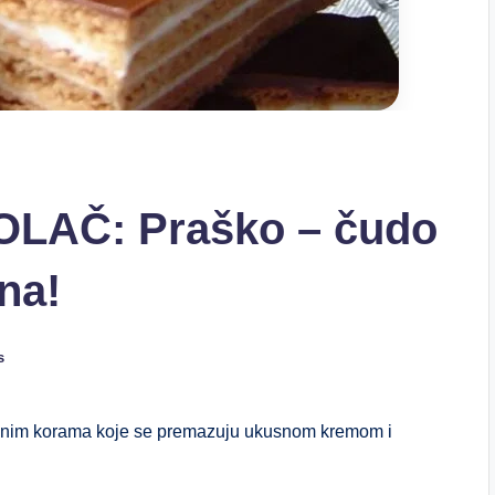
LAČ: Praško – čudo
na!
s
ekanim korama koje se premazuju ukusnom kremom i