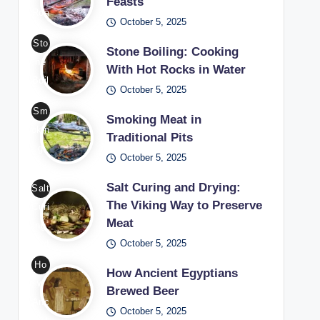
Feasts
Roa
October 5, 2025
stin
Sto
g in
Stone Boiling: Cooking
ne
Me
With Hot Rocks in Water
Boil
diev
October 5, 2025
ing
al
Sm
Coo
Smoking Meat in
Fea
okin
king
Traditional Pits
sts
g
Wit
October 5, 2025
/
Me
h
Pho
at
Salt Curing and Drying:
Salt
Hot
to:
in
The Viking Way to Preserve
Curi
Roc
Fre
Meat
Tra
ng
ks
epik
diti
October 5, 2025
and
in
onal
Dryi
Ho
Wat
How Ancient Egyptians
Pits
ng
w
er /
Brewed Beer
/
The
Anc
Pho
October 5, 2025
Pho
Viki