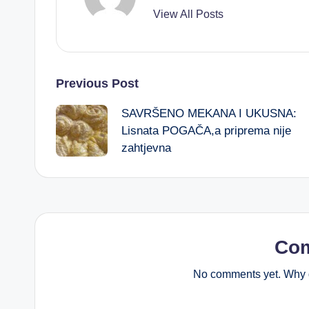
View All Posts
Post
Previous Post
SAVRŠENO MEKANA I UKUSNA:
navigation
Lisnata POGAČA,a priprema nije
zahtjevna
Co
No comments yet. Why d