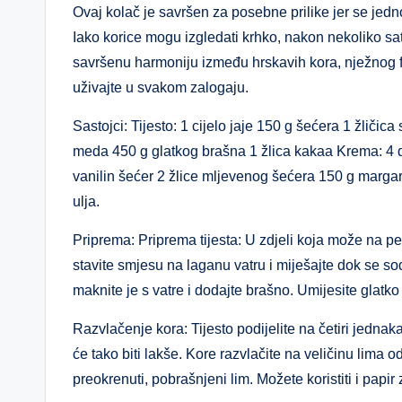
Ovaj kolač je savršen za posebne prilike jer se jedno
Iako korice mogu izgledati krhko, nakon nekoliko s
savršenu harmoniju između hrskavih kora, nježnog fi
uživajte u svakom zalogaju.
Sastojci: Tijesto: 1 cijelo jaje 150 g šećera 1 žličic
meda 450 g glatkog brašna 1 žlica kakaa Krema: 4 dl 
vanilin šećer 2 žlice mljevenog šećera 150 g marga
ulja.
Priprema: Priprema tijesta: U zdjeli koja može na p
stavite smjesu na laganu vatru i miješajte dok se 
maknite je s vatre i dodajte brašno. Umijesite glatko 
Razvlačenje kora: Tijesto podijelite na četiri jednaka 
će tako biti lakše. Kore razvlačite na veličinu lima o
preokrenuti, pobrašnjeni lim. Možete koristiti i papi