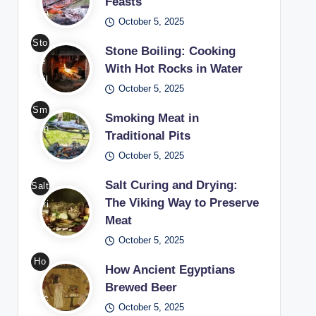
Feasts
Roa
October 5, 2025
stin
Sto
g in
Stone Boiling: Cooking
ne
Me
With Hot Rocks in Water
Boil
diev
October 5, 2025
ing
al
Sm
Coo
Smoking Meat in
Fea
okin
king
Traditional Pits
sts
g
Wit
October 5, 2025
/
Me
h
Pho
at
Salt Curing and Drying:
Salt
Hot
to:
in
The Viking Way to Preserve
Curi
Roc
Fre
Meat
Tra
ng
ks
epik
diti
October 5, 2025
and
in
onal
Dryi
Ho
Wat
How Ancient Egyptians
Pits
ng
w
er /
Brewed Beer
/
The
Anc
Pho
October 5, 2025
Pho
Viki