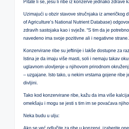
Pitate li se, jesu li ribe iz konzerve jednako zdrave 
Uzimajući u obzir stavove stručnjaka iz američkog 
of Agriculture’s National Nutrient Database) odgovor
zdravih sastojaka kao i svježe. “S tim da je potrebn
navedeno ima svoje pozitivne ali i negativne strane.
Konzervirane ribe su jeftinije i lakše dostupne za razl
Istina je da imaju više masti, soli i nemaju takav o
uglavnom ulovljenje u njihovom prirodnom okruženju
– uzgajane. Isto tako, u nekim vrstama gojene ribe j
divljini.
Tako kod konzervirane ribe, kažu da ima više kalcija
omekšaju i mogu se jesti s tim im se povaćava njihova
Neka budu u ulju:
Ako se već odlučite za ribe u konzervi, izaberite on