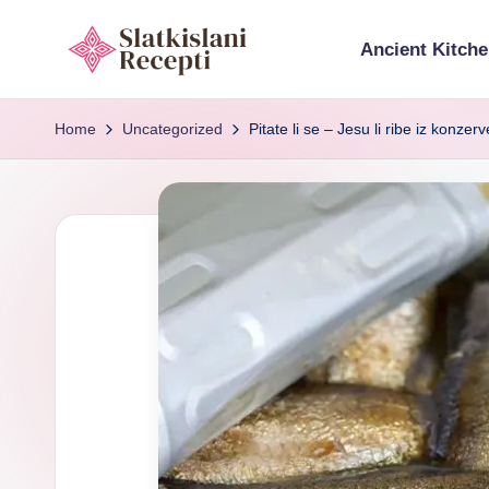
Ancient Kitche
Skip
to
S
Exploring
content
ancient
Home
Uncategorized
Pitate li se – Jesu li ribe iz konz
l
tools,
a
timeless
recipes,
t
and
k
cultural
food
i
heritage.
s
l
a