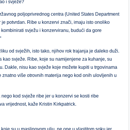
kao i svježe?
državnog poljoprivrednog centra (United States Department
 je potvrdan. Ribe u konzervi znači, imaju isto onoliko
o kombinirati svježu i konzerviranu, budući da gore
”
iku od svježih, isto tako, njihov rok trajanja je daleko duži.
kus kao svježe. Ribe, koje su namijenjene za kuhanje, su
. Dakle, nisu kao svježe koje možete kupiti u trgovinama
e znatno više otrovnih materija nego kod onih ulovljenih u
 nego kod svježe ribe jer u konzervi se kosti ribe
 vrijednost, kaže Kristin Kirkpatrick.
e koje su u maslinovom ulju, ne one u vlastitom soku jer