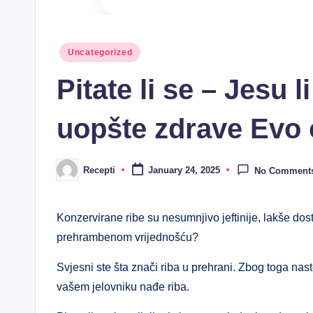
Posted
Uncategorized
in
Pitate li se – Jesu l
uopšte zdrave Evo
Recepti
January 24, 2025
No Comment
Posted
by
Konzervirane ribe su nesumnjivo jeftinije, lakše dost
prehrambenom vrijednošću?
Svjesni ste šta znači riba u prehrani. Zbog toga nast
vašem jelovniku nađe riba.