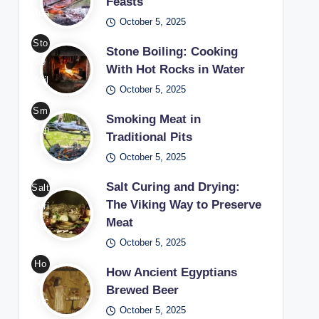
Feasts
Roa
October 5, 2025
stin
Sto
g in
Stone Boiling: Cooking
ne
Me
With Hot Rocks in Water
Boil
diev
October 5, 2025
ing
al
Sm
Coo
Smoking Meat in
Fea
okin
king
Traditional Pits
sts
g
Wit
October 5, 2025
/
Me
h
Pho
at
Salt Curing and Drying:
Salt
Hot
to:
in
The Viking Way to Preserve
Curi
Roc
Fre
Meat
Tra
ng
ks
epik
diti
October 5, 2025
and
in
onal
Dryi
Ho
Wat
How Ancient Egyptians
Pits
ng
w
er /
Brewed Beer
/
The
Anc
Pho
October 5, 2025
Pho
Viki