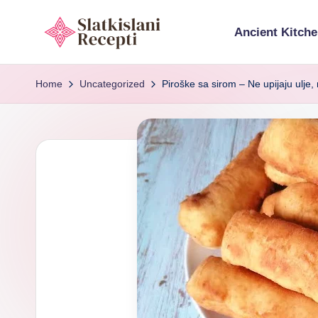
Ancient Kitche
Skip
to
S
Exploring
content
ancient
Home
Uncategorized
Piroške sa sirom – Ne upijaju ulje
l
tools,
a
timeless
recipes,
t
and
k
cultural
food
i
heritage.
s
l
a