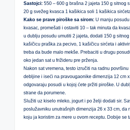
Sastojci:
550 – 600 g brašna 2 jajeta 150 g sitnog s
20 g svežeg kvasca 1 kašikica soli 1 kašikica sirćet
Kako se prave piroške sa sirom:
U manju posudu si
kvasac, promešati i ostaviti 10 – tak minuta da kvasa
u dublju posudu umutiti 2 jajeta, dodati 150 g sitnog 
kašičicu praška za pecivo, 1 kašičicu sirćeta i akti
treba da bude malo mekše. Prebaciti u drugu posudu, po
oko jedan sat u frižideru pre prženja.
Nakon sat vremena, testo izručiti na radnu površin
debljine i iseći na pravougaonike dimenzija 12 cm x 4
odgovaraju posudi u kojoj ćete pržiti piroške. U dublj
strane da porumene.
Služiti uz kiselo mleko, jogurt i po želji dodati sir.
poslužavniku unutrašnjih dimenzija 26 x 33 cm, da ne
koju ja koristim za mere u ovom receptu. Dobije se 