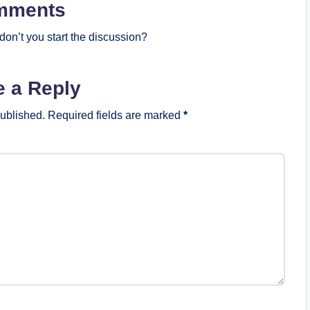
mments
on’t you start the discussion?
e a Reply
published.
Required fields are marked
*