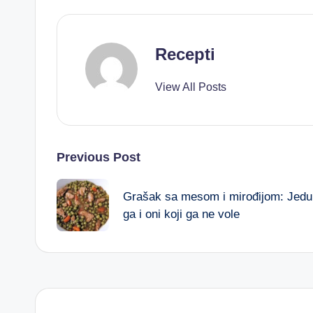
Recepti
View All Posts
Post
Previous Post
navigation
Grašak sa mesom i mirođijom: Jedu
ga i oni koji ga ne vole