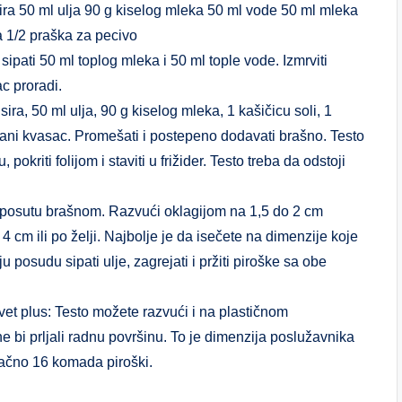
ira 50 ml ulja 90 g kiselog mleka 50 ml vode 50 ml mleka
a 1/2 praška za pecivo
pati 50 ml toplog mleka i 50 ml tople vode. Izmrviti
c proradi.
sira, 50 ml ulja, 90 g kiselog mleka, 1 kašičicu soli, 1
virani kvasac. Promešati i postepeno dodavati brašno. Testo
kriti folijom i staviti u frižider. Testo treba da odstoji
u posutu brašnom. Razvući oklagijom na 1,5 do 2 cm
 cm ili po želji. Najbolje je da isečete na dimenzije koje
u posudu sipati ulje, zagrejati i pržiti piroške sa obe
 Savet plus: Testo možete razvući i na plastičnom
 bi prljali radnu površinu. To je dimenzija poslužavnika
tačno 16 komada piroški.