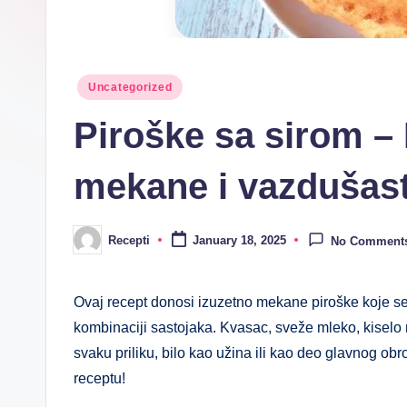
n
i
Posted
R
Uncategorized
in
Piroške sa sirom – N
e
c
mekane i vazdušast
e
p
Recepti
January 18, 2025
No Comment
Posted
by
ti
Ovaj recept donosi izuzetno mekane piroške koje se 
kombinaciji sastojaka. Kvasac, sveže mleko, kiselo 
svaku priliku, bilo kao užina ili kao deo glavnog ob
receptu!