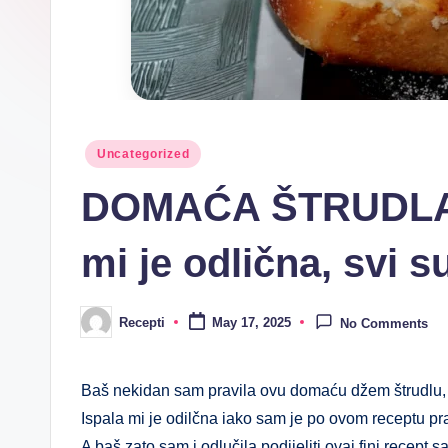
n
i
R
e
Posted
Uncategorized
in
c
DOMAĆA ŠTRUDLA 
e
mi je odlična, svi s
p
ti
Recepti
May 17, 2025
No Comments
Posted
by
Baš nekidan sam pravila ovu domaću džem štrudlu, 
Ispala mi je odilčna iako sam je po ovom receptu pra
A baš zato sam i odlučila podijeliti ovaj fini recept 