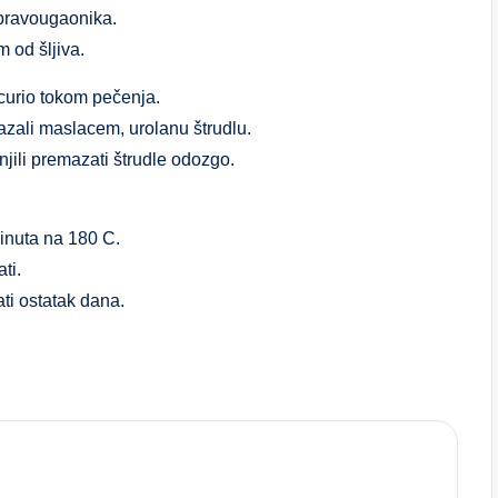
u pravougaonika.
 od šljiva.
curio tokom pečenja.
mazali maslacem, urolanu štrudlu.
jili premazati štrudle odozgo.
minuta na 180 C.
ti.
ti ostatak dana.