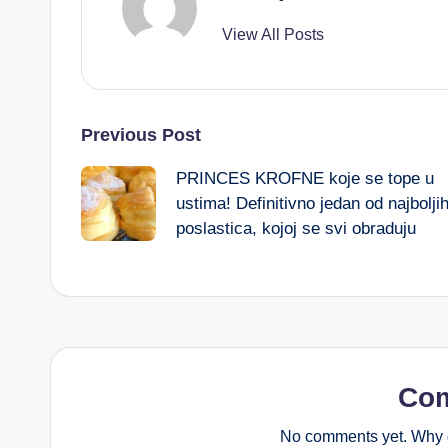
View All Posts
Post
Previous Post
PRINCES KROFNE koje se tope u
navigation
ustima! Definitivno jedan od najbolji
poslastica, kojoj se svi obraduju
Co
No comments yet. Why d