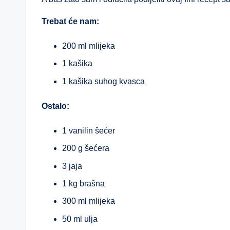
Trebat će nam:
200 ml mlijeka
1 kašika
1 kašika suhog kvasca
Ostalo:
1 vanilin šećer
200 g šećera
3 jaja
1 kg brašna
300 ml mlijeka
50 ml ulja