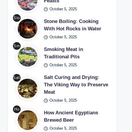
Feasts
Roa
October 5, 2025
stin
Sto
g in
Stone Boiling: Cooking
ne
Me
With Hot Rocks in Water
Boil
diev
October 5, 2025
ing
al
Sm
Coo
Smoking Meat in
Fea
okin
king
Traditional Pits
sts
g
Wit
October 5, 2025
/
Me
h
Pho
at
Salt Curing and Drying:
Salt
Hot
to:
in
The Viking Way to Preserve
Curi
Roc
Fre
Meat
Tra
ng
ks
epik
diti
October 5, 2025
and
in
onal
Dryi
Ho
Wat
How Ancient Egyptians
Pits
ng
w
er /
Brewed Beer
/
The
Anc
Pho
October 5, 2025
Pho
Viki